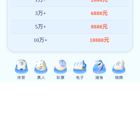
先锋模范作用，不断提高支部的政治功
能和服务功能，让党建充满生机活力。
四是学校安全工作离不开广大群众、师
生的理解支持和积极参与，要充分发挥
师生群众的作用，群策群力、群防群
治，为学校安全工作提供更多的信息支
持和智力支撑。五是，要带着问题学党
史，用党史推动学校整体安全工作，通
过在学习中解决问题，提高个人修养，
为学校十四五规划的实施和跨越转型发