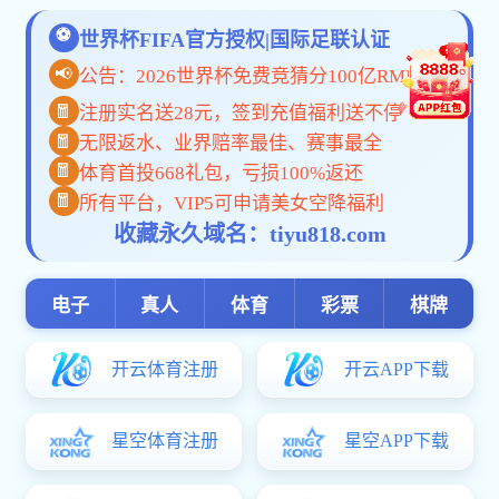
对不起，您访问的地
载,足球竞猜结
份有限公
址不存在。
司
果
请检查您输入的网址
是否正确。
返回官网首页