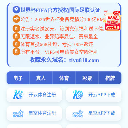
对不起，您访问的地
载,足球竞猜结
份有限公
址不存在。
司
果
请检查您输入的网址
是否正确。
返回官网首页