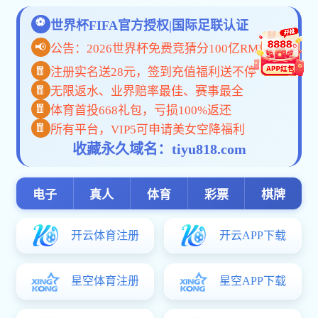
对不起，您访问的地
载,足球竞猜结
份有限公
址不存在。
司
果
请检查您输入的网址
是否正确。
返回官网首页